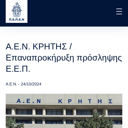
Skip
to
main
content
Α.Ε.Ν. ΚΡΗΤΗΣ /
Επαναπροκήρυξη πρόσληψης
Ε.Ε.Π.
Α.Ε.Ν.
-
24/10/2024