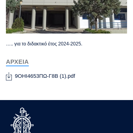
….
.
για το διδακτικό έτος 2024-2025
.
ΑΡΧΕΙΑ
9ΟΗΙ4653ΠΩ-Γ8Β (1).pdf