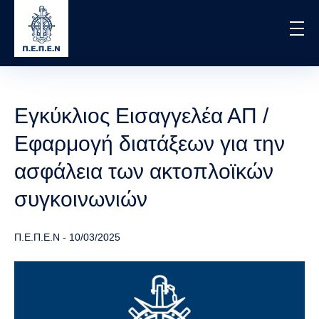
Skip
to
main
content
Εγκύκλιος Εισαγγελέα ΑΠ /
Εφαρμογή διατάξεων για την
ασφάλεια των ακτοπλοϊκών
συγκοινωνιών
Π.Ε.Π.Ε.Ν
-
10/03/2025