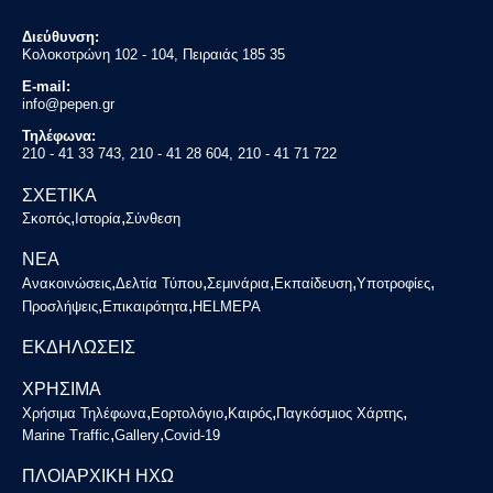
Διεύθυνση:
Κολοκοτρώνη 102 - 104, Πειραιάς 185 35
E-mail:
info@pepen.gr
Τηλέφωνα:
210 - 41 33 743, 210 - 41 28 604, 210 - 41 71 722
ΣΧΕΤΙΚΑ
,
,
Σκοπός
Ιστορία
Σύνθεση
ΝΕΑ
,
,
,
,
,
Ανακοινώσεις
Δελτία Τύπου
Σεμινάρια
Εκπαίδευση
Υποτροφίες
,
,
Προσλήψεις
Επικαιρότητα
HELMEPA
ΕΚΔΗΛΩΣΕΙΣ
ΧΡΗΣΙΜΑ
,
,
,
,
Χρήσιμα Τηλέφωνα
Εορτολόγιο
Καιρός
Παγκόσμιος Χάρτης
,
,
Marine Traffic
Gallery
Covid-19
ΠΛΟΙΑΡΧΙΚΗ ΗΧΩ