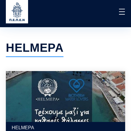
Skip
to
main
content
HELMEPA
HELMEPA