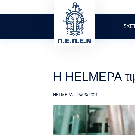
Skip
to
main
content
ΣΧΕ
Η HELMEPA τιμ
HELMEPA
-
25/06/2021