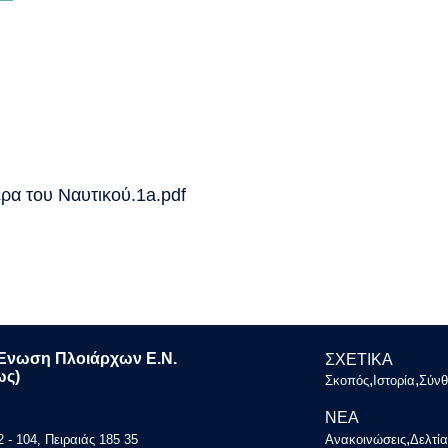
ρα του Ναυτικού.1a.pdf
Ένωση Πλοιάρχων Ε.Ν.
ΣΧΕΤΙΚΑ
ως)
,
,
Σκοπός
Ιστορία
Σύνθ
ΝΕΑ
,
- 104, Πειραιάς 185 35
Ανακοινώσεις
Δελτί