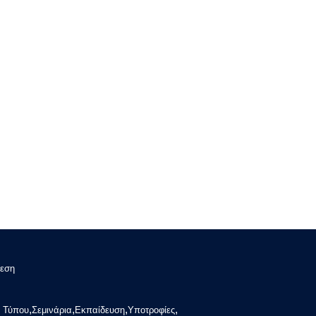
εση
,
,
,
,
α Τύπου
Σεμινάρια
Εκπαίδευση
Υποτροφίες