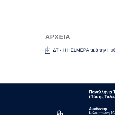
ΑΡΧΕΙΑ
ΔΤ - Η HELMEPA τιμά την Ημέ
Πανελλήνια 
(Πάσης Τάξε
Διεύθυνση:
Κολοκοτρώνη 102 