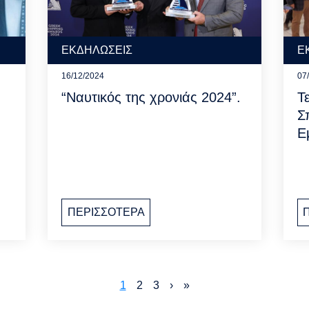
ΕΚΔΗΛΩΣΕΙΣ
Ε
16/12/2024
07
“Ναυτικός της χρονιάς 2024”.
Τ
Σ
Ε
ΠΕΡΙΣΣΟΤΕΡΑ
Current
1
Page
2
Page
3
Next
›
Last
»
page
page
page