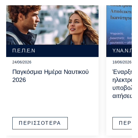
Π.Ε.Π.Ε.Ν
Υ.ΝΑ.Ν.Π.
24/06/2026
18/06/2026
Παγκόσμια Ημέρα Ναυτικού
Έναρξη λ
2026
ηλεκτρον
υποβολής
αιτήσεω
ΠΕΡΙΣΣΟΤΕΡΑ
ΠΕΡΙ