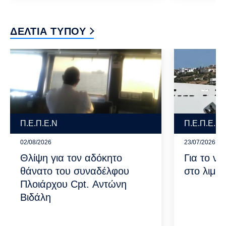
ΔΕΛΤΙΑ ΤΥΠΟΥ
Π.Ε.Π.Ε.Ν
Π.Ε.Π.Ε.Ν
02/08/2026
23/07/2026
Θλίψη για τον αδόκητο
Για το να
θάνατο του συναδέλφου
στο λιμά
Πλοιάρχου Cpt. Αντώνη
Βιδάλη