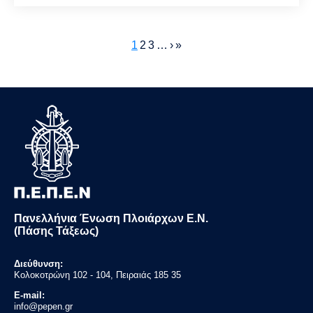
Pagination
Current
1
Page
2
Page
3
…
Next
›
Last
»
page
page
page
Πανελλήνια Ένωση Πλοιάρχων Ε.Ν.
(Πάσης Τάξεως)
Διεύθυνση:
Κολοκοτρώνη 102 - 104, Πειραιάς 185 35
E-mail:
info@pepen.gr