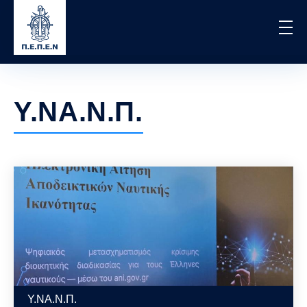
Skip
to
main
content
Υ.ΝΑ.Ν.Π.
Υ.ΝΑ.Ν.Π.