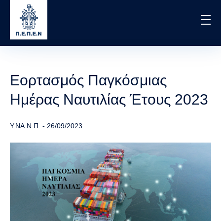
Skip
to
main
content
Εορτασμός Παγκόσμιας
Ημέρας Ναυτιλίας Έτους 2023
Υ.ΝΑ.Ν.Π.
-
26/09/2023