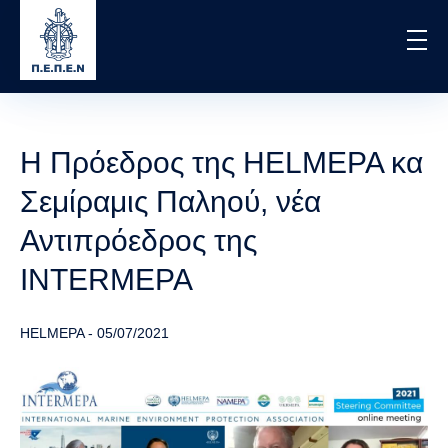
Skip
to
main
content
Η Πρόεδρος της HELMEPA κα
Σεμίραμις Παληού, νέα
Αντιπρόεδρος της
INTERMEPA
HELMEPA
-
05/07/2021