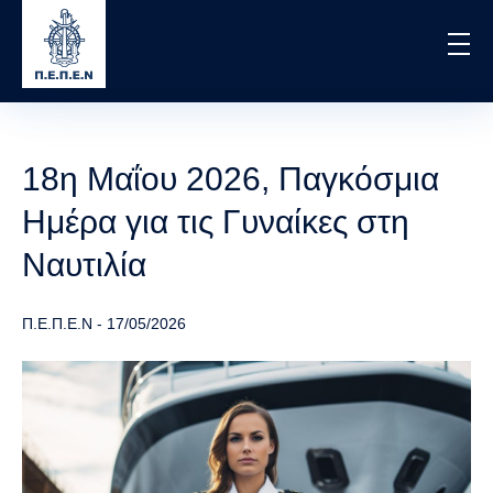
Skip
to
main
content
18η Μαΐου 2026, Παγκόσμια
Ημέρα για τις Γυναίκες στη
Ναυτιλία
Π.Ε.Π.Ε.Ν
-
17/05/2026