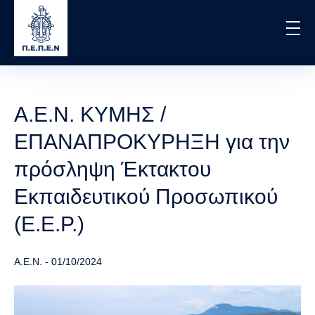
Skip
to
main
content
Α.Ε.Ν. ΚΥΜΗΣ /
ΕΠΑΝΑΠΡΟΚΥΡΗΞΗ για την
πρόσληψη Έκτακτου
Εκπαιδευτικού Προσωπικού
(Ε.Ε.Ρ.)
Α.Ε.Ν.
-
01/10/2024