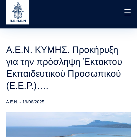
Skip
to
main
content
Α.Ε.Ν. ΚΥΜΗΣ. Προκήρυξη
για την πρόσληψη Έκτακτου
Εκπαιδευτικού Προσωπικού
(Ε.Ε.Ρ.)….
Α.Ε.Ν.
-
19/06/2025