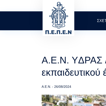
Skip
to
main
content
ΣΧΕ
Α.Ε.Ν. YΔΡΑΣ 
εκπαιδευτικού 
Α.Ε.Ν.
-
26/08/2024