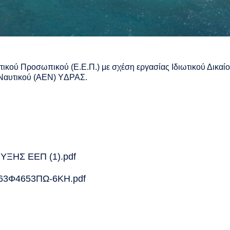
ικού Προσωπικού (Ε.Ε.Π.) με σχέση εργασίας Ιδιωτικού Δικαί
 Ναυτικού (ΑΕΝ) YΔΡΑΣ.
ΗΣ ΕΕΠ (1).pdf
3Φ4653ΠΩ-6ΚΗ.pdf