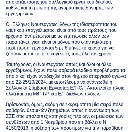
αποκατάστασης του συλλογικού εργατικού δικαίου,
καθώς και τη μείωση της αγοραστικής δύναμης των
εργαζομένων.
Οι Έλληνες Ναυτεργάτες, λόγω της ιδιαιτερότητας του
ναυτικού επαγγέλματος, είναι από τους πρώτους που
έρχονται αντιμέτωποι με τις επιπτώσεις όλων των
παραπάνω, γιατί είναι οι μόνοι, που στην καλύτερη
περίπτωση, εργάζονται 5 με 6 μήνες το χρόνο για να
ζήσουν αυτοί και οι οικογένειες τους όλο τον χρόνο.
Ταυτόχρονα, οι Ναυτεργάτες όπως και όλοι οι άλλοι
εργαζόμενοι, έχουν πολύ σοβαρά κλαδικά προβλήματα τα
οποία και είχαν αναδειχθεί στον 4ημερο απεργιακό αγώνα
από 22-25/10/2024, με αποτέλεσμα να ανανεωθεί η
Συλλογική Σύμβαση Εργασίας Ε/Γ-Ο/Γ Ακτοπλοϊκά πλοία
αλλά και στα Μ/Γ-Τ/Ρ και Ε/Γ διεθνών πλόων.
Βρίσκονται, όμως, ακόμη σε εκκρεμότητα μία σειρά πολύ
σοβαρών θεσμικών ζητημάτων όπως η ανανέωση των
ΣΣΕ στις υπόλοιπες κατηγορίες πλοίων, οι μειώσεις των
συνθέσεων από 1 Νοεμβρίου που επιβάλλει ο Ν.
4150/2013, η αύξηση των προστίμων για την παραβίαση