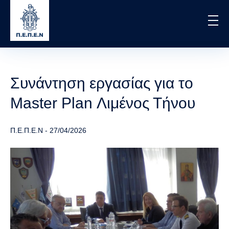
Skip
to
main
content
Συνάντηση εργασίας για το
Master Plan Λιμένος Τήνου
Π.Ε.Π.Ε.Ν
-
27/04/2026