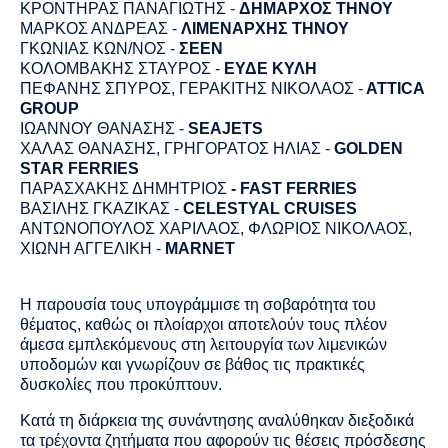
ΚΡΟΝΤΗΡΑΣ ΠΑΝΑΓΙΩΤΗΣ -
ΔΗΜΑΡΧΟΣ ΤΗΝΟΥ
ΜΑΡΚΟΣ ΑΝΔΡΕΑΣ -
ΛΙΜΕΝΑΡΧΗΣ ΤΗΝΟΥ
ΓΚΩΝΙΑΣ ΚΩΝ/ΝΟΣ -
ΣΕΕΝ
ΚΟΛΟΜΒΑΚΗΣ ΣΤΑΥΡΟΣ -
ΕΥΔΕ ΚΥΛΗ
ΠΕΦΑΝΗΣ ΣΠΥΡΟΣ, ΓΕΡΑΚΙΤΗΣ ΝΙΚΟΛΑΟΣ -
ΑΤΤICA
GROUP
ΙΩΑΝΝΟΥ ΘΑΝΑΣΗΣ -
SEAJETS
ΧΑΛΑΣ ΘΑΝΑΣΗΣ, ΓΡΗΓΟΡΑΤΟΣ ΗΛΙΑΣ -
GOLDEN
STAR
FERRIES
ΠΑΡΑΣΧΑΚΗΣ ΔΗΜΗΤΡΙΟΣ
- FAST FERRIES
ΒΑΣΙΛΗΣ ΓΚΑΖΙΚΑΣ -
CELESTYAL CRUISES
ΑΝΤΩΝΟΠΟΥΛΟΣ ΧΑΡΙΛΑΟΣ, ΦΛΩΡΙΟΣ ΝΙΚΟΛΑΟΣ,
ΧΙΩΝΗ ΑΓΓΕΛΙΚΗ -
ΜARNET
Η παρουσία τους υπογράμμισε τη σοβαρότητα του
θέματος, καθώς οι πλοίαρχοι αποτελούν τους πλέον
άμεσα εμπλεκόμενους στη λειτουργία των λιμενικών
υποδομών και γνωρίζουν σε βάθος τις πρακτικές
δυσκολίες που προκύπτουν.
Κατά τη διάρκεια της συνάντησης αναλύθηκαν διεξοδικά
τα τρέχοντα ζητήματα που αφορούν τις θέσεις πρόσδεσης