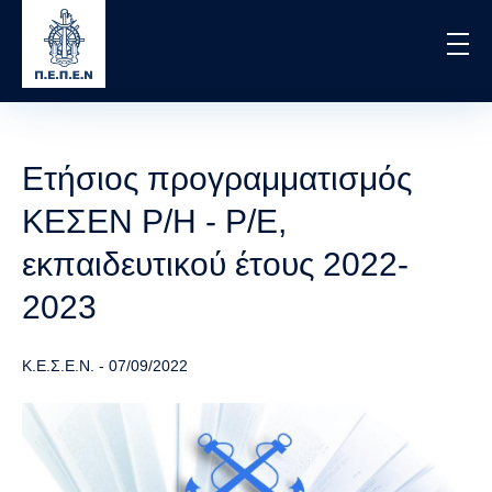
Skip
to
main
content
Ετήσιος προγραμματισμός
ΚΕΣΕΝ Ρ/Η - Ρ/Ε,
εκπαιδευτικού έτους 2022-
2023
Κ.Ε.Σ.Ε.Ν.
-
07/09/2022