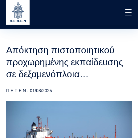
Skip
to
main
content
Απόκτηση πιστοποιητικού
προχωρημένης εκπαίδευσης
σε δεξαμενόπλοια…
Π.Ε.Π.Ε.Ν
-
01/08/2025