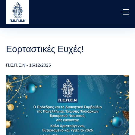
Skip
to
main
content
Εορταστικές Ευχές!
Π.Ε.Π.Ε.Ν
-
16/12/2025