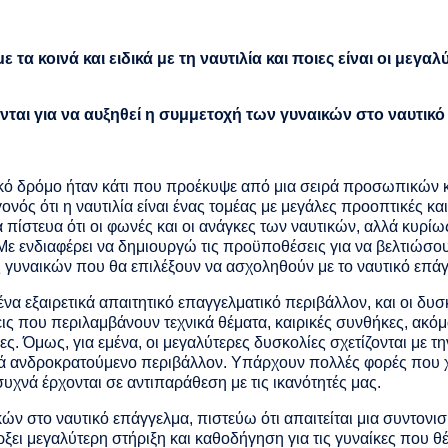
τα κοινά και ειδικά με τη ναυτιλία και ποιες είναι οι μεγα
ονται για να αυξηθεί η συμμετοχή των γυναικών στο ναυτικ
ό δρόμο ήταν κάτι που προέκυψε από μια σειρά προσωπικών κ
ονός ότι η ναυτιλία είναι ένας τομέας με μεγάλες προοπτικές κα
α πίστευα ότι οι φωνές και οι ανάγκες των ναυτικών, αλλά κυρί
 ενδιαφέρει να δημιουργώ τις προϋποθέσεις για να βελτιώσουμ
ιές γυναικών που θα επιλέξουν να ασχοληθούν με το ναυτικό επά
ένα εξαιρετικά απαιτητικό επαγγελματικό περιβάλλον, και οι δυσ
ις που περιλαμβάνουν τεχνικά θέματα, καιρικές συνθήκες, ακόμα
 Όμως, για εμένα, οι μεγαλύτερες δυσκολίες σχετίζονται με τ
ά ανδροκρατούμενο περιβάλλον. Υπάρχουν πολλές φορές που χρ
χνά έρχονται σε αντιπαράθεση με τις ικανότητές μας.
κών στο ναυτικό επάγγελμα, πιστεύω ότι απαιτείται μια συντον
ρξει μεγαλύτερη στήριξη και καθοδήγηση για τις γυναίκες που θ