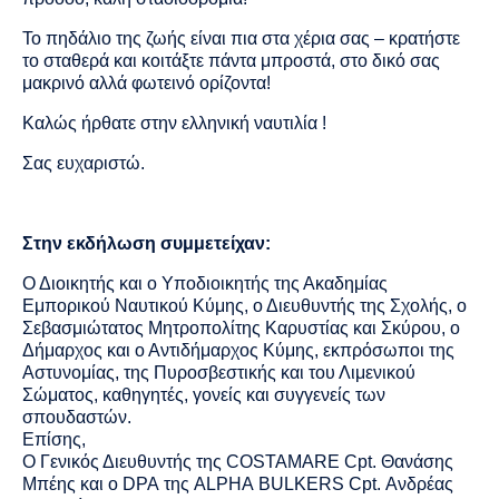
Το πηδάλιο της ζωής είναι πια στα χέρια σας – κρατήστε
το σταθερά και κοιτάξτε πάντα μπροστά, στο δικό σας
μακρινό αλλά φωτεινό ορίζοντα!
Καλώς ήρθατε στην ελληνική ναυτιλία !
Σας ευχαριστώ.
Στην εκδήλωση συμμετείχαν:
Ο Διοικητής και ο Υποδιοικητής της Ακαδημίας
Εμπορικού Ναυτικού Κύμης, ο Διευθυντής της Σχολής, ο
Σεβασμιώτατος Μητροπολίτης Καρυστίας και Σκύρου, ο
Δήμαρχος και ο Αντιδήμαρχος Κύμης, εκπρόσωποι της
Αστυνομίας, της Πυροσβεστικής και του Λιμενικού
Σώματος,
καθηγητές, γονείς και συγγενείς των
σπουδαστών.
Επίσης,
Ο Γενικός Διευθυντής της
COSTAMARE
Cpt
. Θανάσης
Μπέης και ο
DPA
της
ALPHA
BULKERS
Cpt
. Ανδρέας