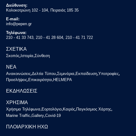
Διεύθυνση:
Κολοκοτρώνη 102 - 104, Πειραιάς 185 35
E-mail:
info@pepen.gr
Τηλέφωνα:
210 - 41 33 743, 210 - 41 28 604, 210 - 41 71 722
ΣΧΕΤΙΚΑ
,
,
Σκοπός
Ιστορία
Σύνθεση
ΝΕΑ
,
,
,
,
,
Ανακοινώσεις
Δελτία Τύπου
Σεμινάρια
Εκπαίδευση
Υποτροφίες
,
,
Προσλήψεις
Επικαιρότητα
HELMEPA
ΕΚΔΗΛΩΣΕΙΣ
ΧΡΗΣΙΜΑ
,
,
,
,
Χρήσιμα Τηλέφωνα
Εορτολόγιο
Καιρός
Παγκόσμιος Χάρτης
,
,
Marine Traffic
Gallery
Covid-19
ΠΛΟΙΑΡΧΙΚΗ ΗΧΩ