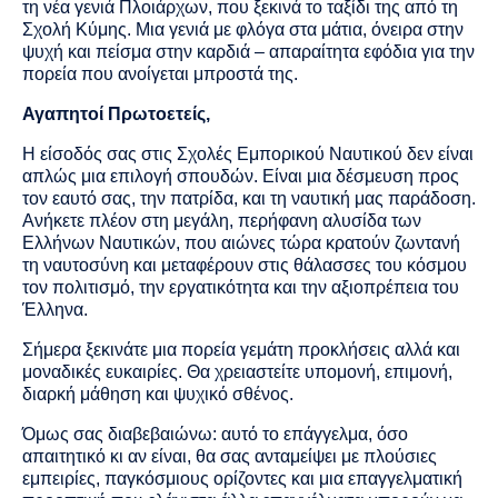
τη νέα γενιά Πλοιάρχων, που ξεκινά το ταξίδι της από τη
Σχολή Κύμης. Μια γενιά με φλόγα στα μάτια, όνειρα στην
ψυχή και πείσμα στην καρδιά – απαραίτητα εφόδια για την
πορεία που ανοίγεται μπροστά της.
Αγαπητοί Πρωτοετείς,
Η είσοδός σας στις Σχολές Εμπορικού Ναυτικού δεν είναι
απλώς μια επιλογή σπουδών. Είναι μια δέσμευση προς
τον εαυτό σας, την πατρίδα, και τη ναυτική μας παράδοση.
Ανήκετε πλέον στη μεγάλη, περήφανη αλυσίδα των
Ελλήνων Ναυτικών, που αιώνες τώρα κρατούν ζωντανή
τη ναυτοσύνη και μεταφέρουν στις θάλασσες του κόσμου
τον πολιτισμό, την εργατικότητα και την αξιοπρέπεια του
Έλληνα.
Σήμερα ξεκινάτε μια πορεία γεμάτη προκλήσεις αλλά και
μοναδικές ευκαιρίες. Θα χρειαστείτε υπομονή, επιμονή,
διαρκή μάθηση και ψυχικό σθένος.
Όμως σας διαβεβαιώνω: αυτό το επάγγελμα, όσο
απαιτητικό κι αν είναι, θα σας ανταμείψει με πλούσιες
εμπειρίες, παγκόσμιους ορίζοντες και μια επαγγελματική