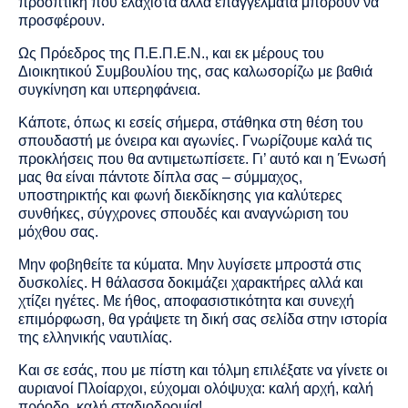
προοπτική που ελάχιστα άλλα επαγγέλματα μπορούν να
προσφέρουν.
Ως Πρόεδρος της Π.Ε.Π.Ε.Ν., και εκ μέρους του
Διοικητικού Συμβουλίου της, σας καλωσορίζω με βαθιά
συγκίνηση και υπερηφάνεια.
Κάποτε, όπως κι εσείς σήμερα, στάθηκα στη θέση του
σπουδαστή με όνειρα και αγωνίες. Γνωρίζουμε καλά τις
προκλήσεις που θα αντιμετωπίσετε. Γι’ αυτό και η Ένωσή
μας θα είναι πάντοτε δίπλα σας – σύμμαχος,
υποστηρικτής και φωνή διεκδίκησης για καλύτερες
συνθήκες, σύγχρονες σπουδές και αναγνώριση του
μόχθου σας.
Μην φοβηθείτε τα κύματα. Μην λυγίσετε μπροστά στις
δυσκολίες. Η θάλασσα δοκιμάζει χαρακτήρες αλλά και
χτίζει ηγέτες. Με ήθος, αποφασιστικότητα και συνεχή
επιμόρφωση, θα γράψετε τη δική σας σελίδα στην ιστορία
της ελληνικής ναυτιλίας.
Και σε εσάς, που με πίστη και τόλμη επιλέξατε να γίνετε οι
αυριανοί Πλοίαρχοι, εύχομαι ολόψυχα: καλή αρχή, καλή
πρόοδο, καλή σταδιοδρομία!