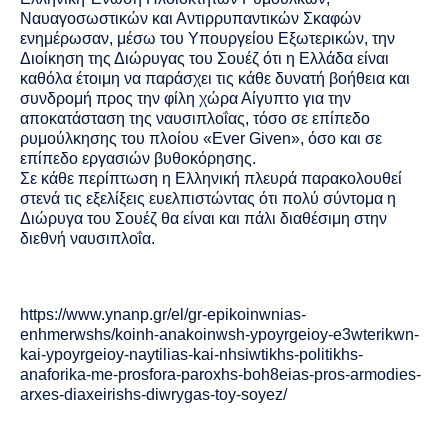
Ναυαγοσωστικών και Αντιρρυπαντικών Σκαφών
ενημέρωσαν, μέσω του Υπουργείου Εξωτερικών, την
Διοίκηση της Διώρυγας του Σουέζ ότι η Ελλάδα είναι
καθόλα έτοιμη να παράσχει τις κάθε δυνατή βοήθεια και
συνδρομή προς την φίλη χώρα Αίγυπτο για την
αποκατάσταση της ναυσιπλοΐας, τόσο σε επίπεδο
ρυμούλκησης του πλοίου «Ever Given», όσο και σε
επίπεδο εργασιών βυθοκόρησης.
Σε κάθε περίπτωση η Ελληνική πλευρά παρακολουθεί
στενά τις εξελίξεις ευελπιστώντας ότι πολύ σύντομα η
Διώρυγα του Σουέζ θα είναι και πάλι διαθέσιμη στην
διεθνή ναυσιπλοΐα.
https://www.ynanp.gr/el/gr-epikoinwnias-
enhmerwshs/koinh-anakoinwsh-ypoyrgeioy-e3wterikwn-
kai-ypoyrgeioy-naytilias-kai-nhsiwtikhs-politikhs-
anaforika-me-prosfora-paroxhs-boh8eias-pros-armodies-
arxes-diaxeirishs-diwrygas-toy-soyez/