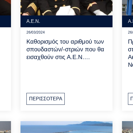
Α.Ε.Ν.
Α.
26/03/2024
26
Καθορισμός του αριθμού των
Π
σπουδαστών/-στριών που θα
σ
εισαχθούν στις Α.Ε.Ν….
Α
Ν
ΠΕΡΙΣΣΟΤΕΡΑ