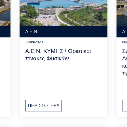
Α.Ε.Ν.
Α.
12/09/2023
08
Α.Ε.Ν. ΚΥΜΗΣ / Οριστικοί
Σ
πίνακες Φυσικών
Α
κ
π
ΠΕΡΙΣΣΟΤΕΡΑ