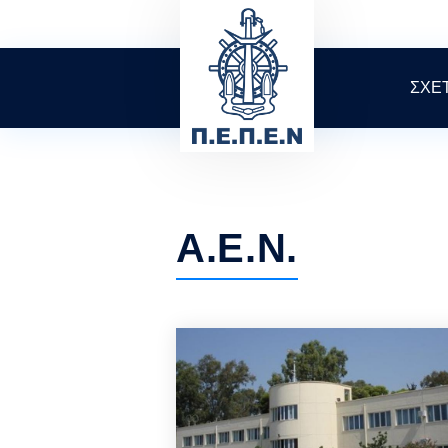
Skip
to
main
content
ΣΧΕ
Α.Ε.Ν.