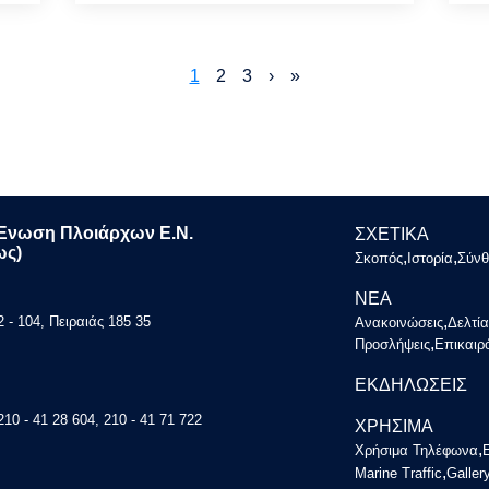
Current
1
Page
2
Page
3
Next
›
Last
»
page
page
page
Ένωση Πλοιάρχων Ε.Ν.
ΣΧΕΤΙΚΑ
ως)
,
,
Σκοπός
Ιστορία
Σύνθ
ΝΕΑ
,
- 104, Πειραιάς 185 35
Ανακοινώσεις
Δελτί
,
Προσλήψεις
Επικαιρ
ΕΚΔΗΛΩΣΕΙΣ
210 - 41 28 604, 210 - 41 71 722
ΧΡΗΣΙΜΑ
,
Χρήσιμα Τηλέφωνα
,
Marine Traffic
Galler