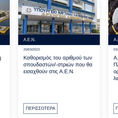
Α.Ε.Ν.
Α.
20/03/2023
03
ή
Καθορισμός του αριθμού των
Α
σπουδαστών/-στριών που θα
Π
εισαχθούν στις Α.Ε.Ν.
ο
λ
ΠΕΡΙΣΣΟΤΕΡΑ