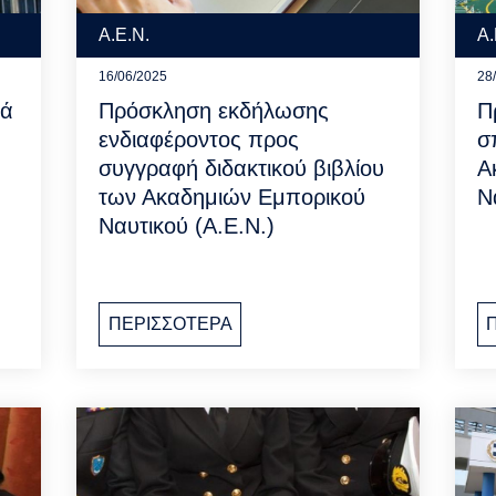
Α.Ε.Ν.
Α.
16/06/2025
28
κά
Πρόσκληση εκδήλωσης
Π
ενδιαφέροντος προς
σ
συγγραφή διδακτικού βιβλίου
Α
των Ακαδημιών Εμπορικού
Ν
Ναυτικού (Α.Ε.Ν.)
ΠΕΡΙΣΣΟΤΕΡΑ