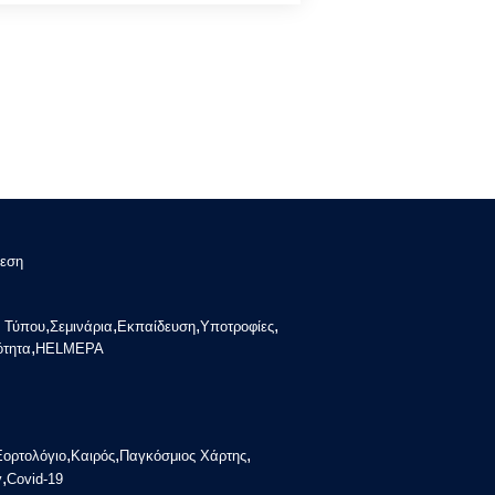
εση
,
,
,
,
α Τύπου
Σεμινάρια
Εκπαίδευση
Υποτροφίες
,
ότητα
HELMEPA
,
,
,
Εορτολόγιο
Καιρός
Παγκόσμιος Χάρτης
,
y
Covid-19